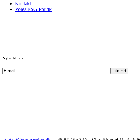
Kontakt
Vores ESG-Politik
Nyhedsbrev
kontakt@prolearning.dk
· +45 87 45 67 13 · Viby Ringvej 11, 3 · 82