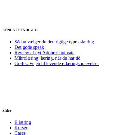
SENESTE INDLÆG
Sådan vælger du den rigtige type e-læring
Det gode speak
Review af nyt Adobe Captivate
Mikrolæring: læring, når du har tid
Grafik: Vejen til levende e-læringsoplevelser
Sider
E-læring
Kurser
Cases