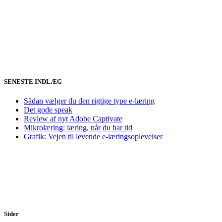
SENESTE INDLÆG
Sådan vælger du den rigtige type e-læring
Det gode speak
Review af nyt Adobe Captivate
Mikrolæring: læring, når du har tid
Grafik: Vejen til levende e-læringsoplevelser
Sider