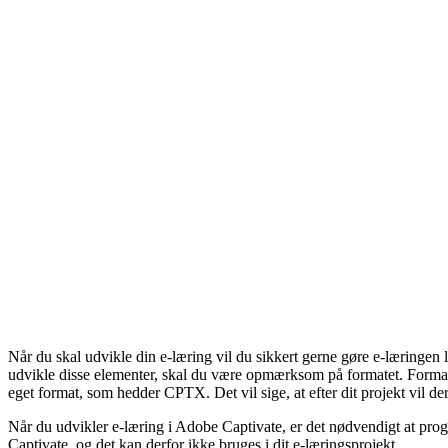
Når du skal udvikle din e-læring vil du sikkert gerne gøre e-læringen
udvikle disse elementer, skal du være opmærksom på formatet. Formatet a
eget format, som hedder CPTX. Det vil sige, at efter dit projekt vil der
Når du udvikler e-læring i Adobe Captivate, er det nødvendigt at progr
Captivate, og det kan derfor ikke bruges i dit e-læringsprojekt,