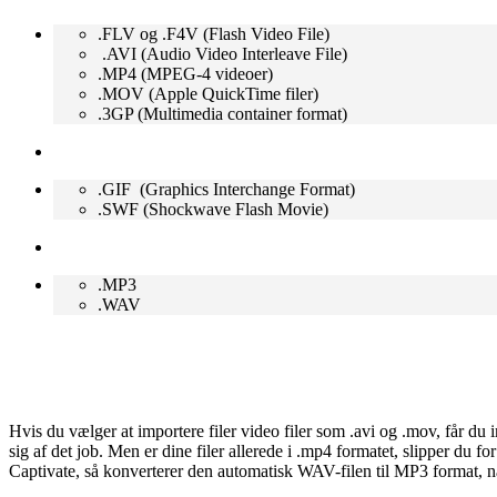
.FLV og .F4V (Flash Video File)
.AVI (Audio Video Interleave File)
.MP4 (MPEG-4 videoer)
.MOV (Apple QuickTime filer)
.3GP (Multimedia container format)
.GIF (Graphics Interchange Format)
.SWF (Shockwave Flash Movie)
.MP3
.WAV
Hvis du vælger at importere filer video filer som .avi og .mov, får d
sig af det job. Men er dine filer allerede i .mp4 formatet, slipper du fo
Captivate, så konverterer den automatisk WAV-filen til MP3 format, nå