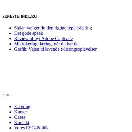
SENESTE INDLÆG
Sådan vælger du den rigtige type e-læring
Det gode speak
Review af nyt Adobe Captivate
Mikrolæring: læring, når du har tid
Grafik: Vejen til levende e-læringsoplevelser
Sider
E-læring
Kurser
Cases
Kontakt
Vores ESG-Politik