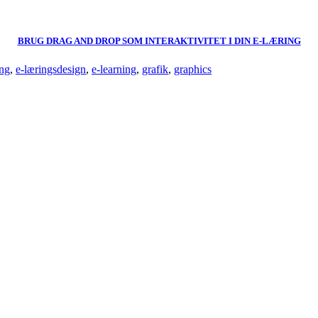
BRUG DRAG AND DROP SOM INTERAKTIVITET I DIN E-LÆRING
ing
,
e-læringsdesign
,
e-learning
,
grafik
,
graphics