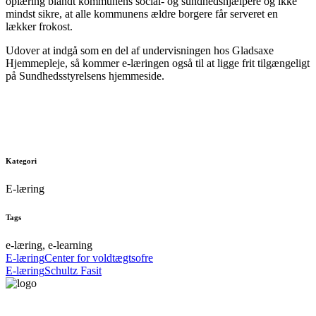
oplæring blandt kommunens social- og sundhedshjælpere og ikke
mindst sikre, at alle kommunens ældre borgere får serveret en
lækker frokost.
Udover at indgå som en del af undervisningen hos Gladsaxe
Hjemmepleje, så kommer e-læringen også til at ligge frit tilgængeligt
på Sundhedsstyrelsens hjemmeside.
Kategori
E-læring
Tags
e-læring, e-learning
E-læring
Center for voldtægtsofre
E-læring
Schultz Fasit