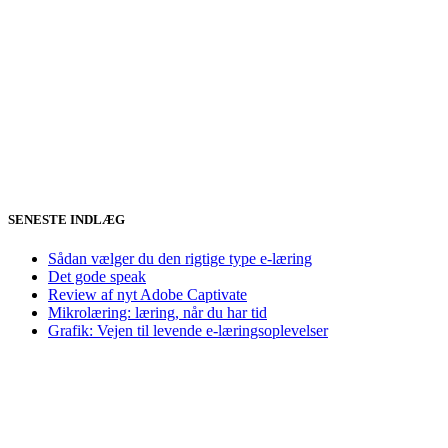
SENESTE INDLÆG
Sådan vælger du den rigtige type e-læring
Det gode speak
Review af nyt Adobe Captivate
Mikrolæring: læring, når du har tid
Grafik: Vejen til levende e-læringsoplevelser