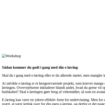
Sådan kommer du godt i gang med din e-læring
Skal du i gang med e-læring eller er du allerede startet, men mangler i
At udvikle e-læring er et længerevarende projekt, som kræver mange over
læringen. Overvejelserne inkluderer blandt andet, hvad du gerne vil
budskabet? Skal e-læringen gøre brug af virkemidler, så som en avata
E-læring kan være en yderst effektiv form for undervisning. Men for at 
svært, at være kritisk over for din egen e-læring, og derfor er det nog