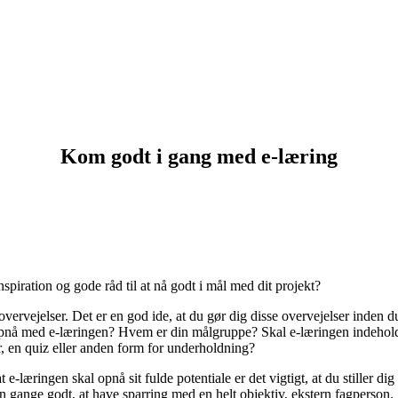
Kom godt i gang med e-læring
nspiration og gode råd til at nå godt i mål med dit projekt?
vejelser. Det er en god ide, at du gør dig disse overvejelser inden du f
 opnå med e-læringen? Hvem er din målgruppe? Skal e-læringen indehold
r, en quiz eller anden form for underholdning?
e-læringen skal opnå sit fulde potentiale er det vigtigt, at du stiller d
en gange godt, at have sparring med en helt objektiv, ekstern fagperson.