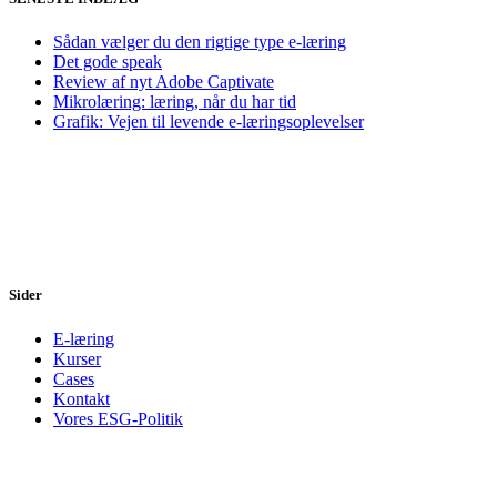
Sådan vælger du den rigtige type e-læring
Det gode speak
Review af nyt Adobe Captivate
Mikrolæring: læring, når du har tid
Grafik: Vejen til levende e-læringsoplevelser
Sider
E-læring
Kurser
Cases
Kontakt
Vores ESG-Politik