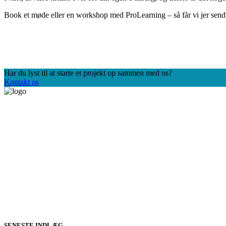
Book et møde eller en workshop med ProLearning – så får vi jer sendt i 
Har du lyst til at starte et projekt op sammen med os?
Kontakt os
SENESTE INDLÆG