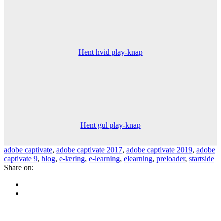
Hent hvid play-knap
Hent gul play-knap
adobe captivate
,
adobe captivate 2017
,
adobe captivate 2019
,
adobe
captivate 9
,
blog
,
e-læring
,
e-learning
,
elearning
,
preloader
,
startside
Share on: