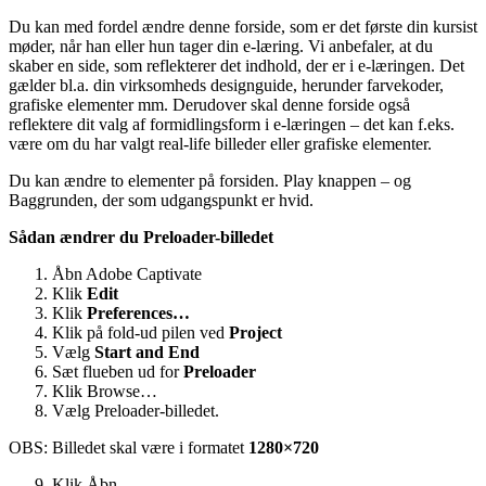
Du kan med fordel ændre denne forside, som er det første din kursist
møder, når han eller hun tager din e-læring. Vi anbefaler, at du
skaber en side, som reflekterer det indhold, der er i e-læringen. Det
gælder bl.a. din virksomheds designguide, herunder farvekoder,
grafiske elementer mm. Derudover skal denne forside også
reflektere dit valg af formidlingsform i e-læringen – det kan f.eks.
være om du har valgt real-life billeder eller grafiske elementer.
Du kan ændre to elementer på forsiden. Play knappen – og
Baggrunden, der som udgangspunkt er hvid.
Sådan ændrer du Preloader-billedet
Åbn Adobe Captivate
Klik
Edit
Klik
Preferences…
Klik på fold-ud pilen ved
Project
Vælg
Start and End
Sæt flueben ud for
Preloader
Klik Browse…
Vælg Preloader-billedet.
OBS: Billedet skal være i formatet
1280×720
Klik Åbn