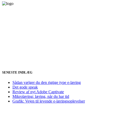
SENESTE INDLÆG
Sådan vælger du den rigtige type e-læring
Det gode speak
Review af nyt Adobe Captivate
Mikrolæring: læring, når du har tid
Grafik: Vejen til levende e-læringsoplevelser